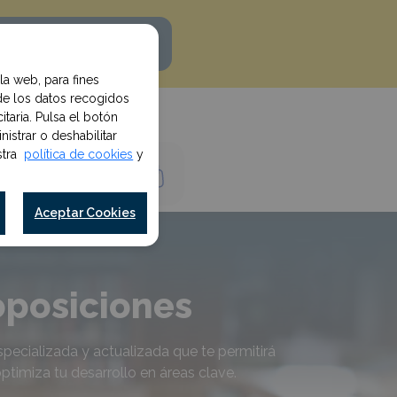
uiero mi descuento
la web, para fines
de los datos recogidos
taria. Pulsa el botón
istrar o deshabilitar
estra
política de cookies
y
Iniciar Sesión
Aceptar Cookies
posiciones
pecializada y actualizada que te permitirá
ptimiza tu desarrollo en áreas clave.