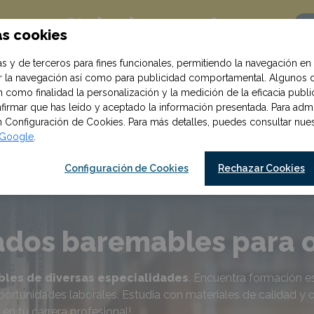
10% de descuento
on un
as cookies
Q
!
ompra al suscribirte
s y de terceros para fines funcionales, permitiendo la navegación en 
zar la navegación así como para publicidad comportamental. Algunos 
 como finalidad la personalización y la medición de la eficacia publici
irmar que has leído y aceptado la información presentada. Para admin
en Configuración de Cookies. Para más detalles, puedes consultar nu
e Google
.
Cursos y oposiciones
Materiales
os
Configuración de Cookies
Rechazar Cookies
dos baremables para o
les de diversas especialidades
. Encuentra formación es
oportunidades laborales. Estudia con materiales de calidad y o
n tu carrera profesional!