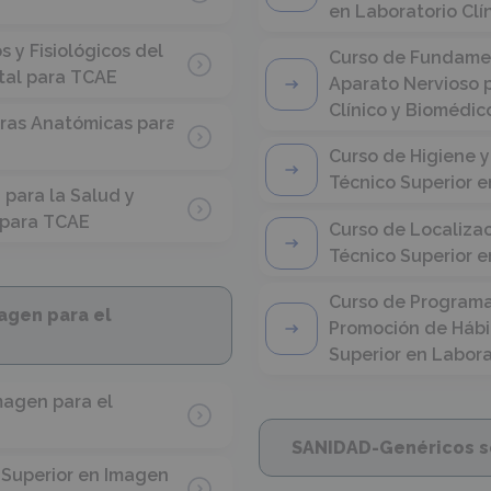
en Laboratorio Clí
y Fisiológicos del
Curso de Fundamen
tal para TCAE
Aparato Nervioso p
Clínico y Biomédic
uras Anatómicas para
Curso de Higiene y
Técnico Superior e
para la Salud y
 para TCAE
Curso de Localiza
Técnico Superior e
Curso de Programa
agen para el
Promoción de Hábi
Superior en Labora
magen para el
SANIDAD-Genéricos se
 Superior en Imagen