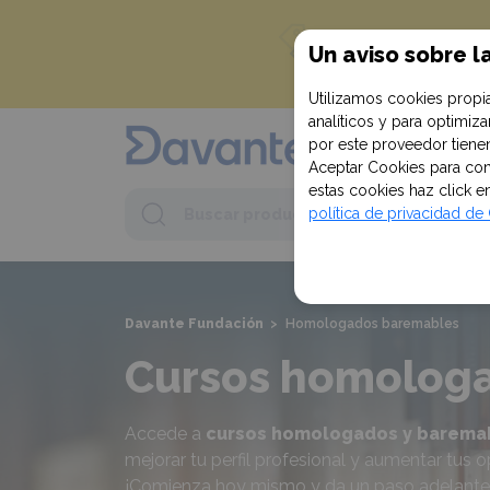
¡Empieza c
Un aviso sobre l
en tu primera c
Utilizamos cookies propia
analíticos y para optimi
por este proveedor tienen
Aceptar Cookies para conf
estas cookies haz click 
Buscar
política de privacidad d
Buscar
product
Davante Fundación
>
Homologados baremables
Cursos homologa
Accede a
cursos homologados y baremab
mejorar tu perfil profesional y aumentar tus 
¡Comienza hoy mismo y da un paso adelante e