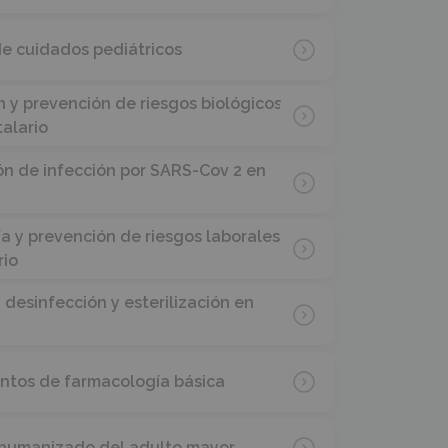
de cuidados pediátricos
 y prevención de riesgos biológicos
talario
ón de infección por SARS-Cov 2 en
a y prevención de riesgos laborales
rio
 desinfección y esterilización en
tos de farmacología básica
humanizado del adulto mayor