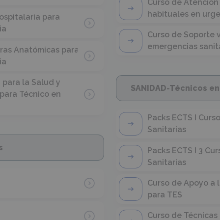
Curso de Atención
habituales en urg
ospitalaria para
ia
Curso de Soporte vi
emergencias sanit
uras Anatómicas para
ia
para la Salud y
SANIDAD-Técnicos en 
para Técnico en
Packs ECTS I Curs
Sanitarias
s
Packs ECTS I 3 Cu
Sanitarias
Curso de Apoyo a 
para TES
Curso de Técnicas 