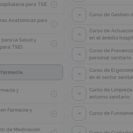
ospitalaria para TSID
Curso de Gestión 
uras Anatómicas para
Curso de Actuación
en el ámbito hospi
para la Salud y
para TSID
Curso de Prevenci
personal sanitario
Curso de Ergonomí
afarmacia
en el sector sanita
Curso de Limpieza,
rmacia y
entorno sanitario
 en Farmacia y
Curso de Fundamen
ión de Medicación
Curso de Cuidado 